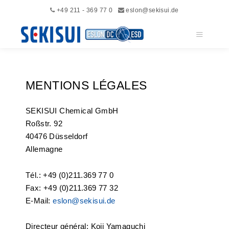
+49 211 - 369 77 0
eslon@sekisui.de
Menu pri
MENTIONS LÉGALES
SEKISUI Chemical GmbH
Roßstr. 92
40476 Düsseldorf
Allemagne
Tél.: +49 (0)211.369 77 0
Fax: +49 (0)211.369 77 32
E-Mail:
eslon@sekisui.de
Directeur général: Koji Yamaguchi