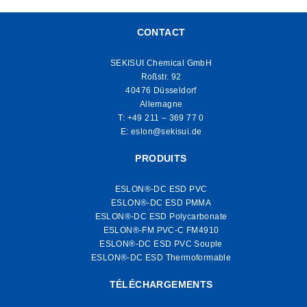
CONTACT
SEKISUI Chemical GmbH
Roßstr. 92
40476 Düsseldorf
Allemagne
T:
+49 211 – 369 77 0
E:
eslon@sekisui.de
PRODUITS
ESLON®-DC ESD PVC
ESLON®-DC ESD PMMA
ESLON®-DC ESD Polycarbonate
ESLON®-FM PVC-C FM4910
ESLON®-DC ESD PVC Souple
ESLON®-DC ESD Thermoformable
TÉLÉCHARGEMENTS