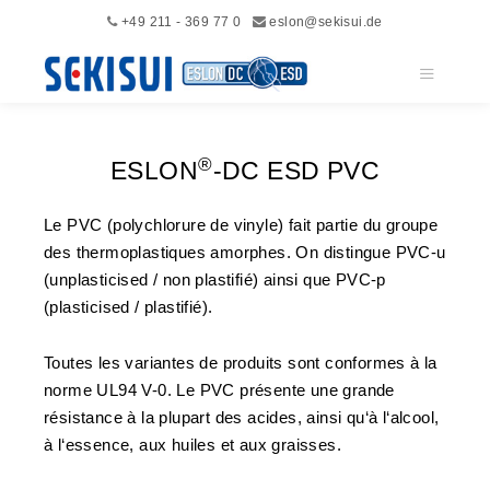
+49 211 - 369 77 0
eslon@sekisui.de
Menu pri
®
ESLON
-DC ESD PVC
Le PVC (polychlorure de vinyle) fait partie du groupe
des thermoplastiques amorphes. On distingue PVC-u
(unplasticised / non plastifié) ainsi que PVC-p
(plasticised / plastifié).
Toutes les variantes de produits sont conformes à la
norme UL94 V-0. Le PVC présente une grande
résistance à la plupart des acides, ainsi qu‘à l‘alcool,
à l‘essence, aux huiles et aux graisses.