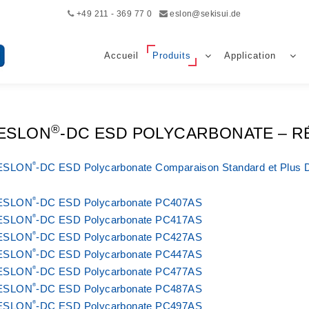
+49 211 - 369 77 0
eslon@sekisui.de
Accueil
Produits
Application
®
ESLON
-DC ESD POLYCARBONATE – R
®
ESLON
-DC ESD Polycarbonate Comparaison Standard et Plus 
®
ESLON
-DC ESD Polycarbonate PC407AS
®
ESLON
-DC ESD Polycarbonate PC417AS
®
ESLON
-DC ESD Polycarbonate PC427AS
®
ESLON
-DC ESD Polycarbonate PC447AS
®
ESLON
-DC ESD Polycarbonate PC477AS
®
ESLON
-DC ESD Polycarbonate PC487AS
®
ESLON
-DC ESD Polycarbonate PC497AS