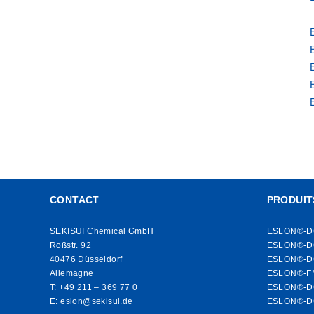
CONTACT
PRODUIT
SEKISUI Chemical GmbH
ESLON®-D
Roßstr. 92
ESLON®-D
40476 Düsseldorf
ESLON®-DC
Allemagne
ESLON®-F
T:
+49 211 – 369 77 0
ESLON®-DC
E:
eslon@sekisui.de
ESLON®-DC