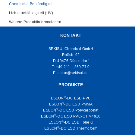
Chemische Beständigkeit
Lichtdurchlässigkeit (UV)
Weitere Produktinformationen
KONTAKT
SEKISUI Chemical GmbH
Roßstr. 92
D-40476 Düsseldorf
T:
+49 211 – 369 77 0
E:
eslon@sekisui.de
PRODUKTE
®
ESLON
-DC ESD PVC
®
ESLON
-DC ESD PMMA
®
ESLON
-DC ESD Polycarbonat
®
ESLON
-DC ESD PVC-C FM4910
®
ESLON
-DC ESD Folie G
®
ESLON
-DC ESD Thermoform