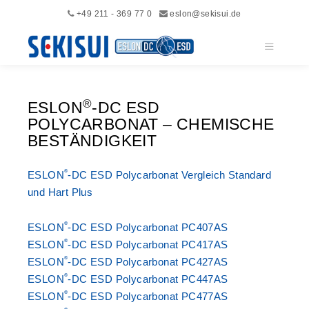
+49 211 - 369 77 0
eslon@sekisui.de
Hauptme
®
ESLON
-DC ESD
POLYCARBONAT – CHEMISCHE
BESTÄNDIGKEIT
®
ESLON
-DC ESD Polycarbonat Vergleich Standard
und Hart Plus
®
ESLON
-DC ESD Polycarbonat PC407AS
®
ESLON
-DC ESD Polycarbonat PC417AS
®
ESLON
-DC ESD Polycarbonat PC427AS
®
ESLON
-DC ESD Polycarbonat PC447AS
®
ESLON
-DC ESD Polycarbonat PC477AS