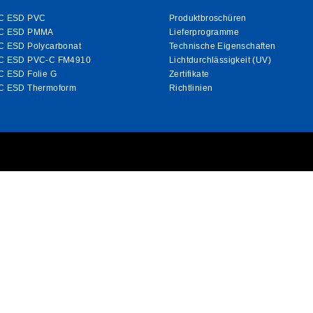
C ESD PVC
Produktbroschüren
C ESD PMMA
Lieferprogramme
C ESD Polycarbonat
Technische Eigenschaften
C ESD PVC-C FM4910
Lichtdurchlässigkeit (UV)
C ESD Folie G
Zertifikate
C ESD Thermoform
Richtlinien