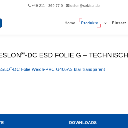
+49 211 - 369 77 0
eslon@sekisui.de
Home
Produkte
Einsatz
®
ESLON
-DC ESD FOLIE G – TECHNIS
®
ESLO
-DC Folie Weich-PVC G406AS klar transparent
TE
DOWNLOADS