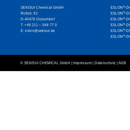
®
SEKISUI Chemical GmbH
ESLON
-D
®
Roßstr. 92
ESLON
-D
®
D-40476 Düsseldorf
ESLON
-D
®
T:
+49 211 – 369 77 0
ESLON
-D
®
E:
eslon@sekisui.de
ESLON
-D
®
ESLON
-D
© SEKISUI CHEMICAL GmbH |
Impressum
|
Datenschutz
|
AGB