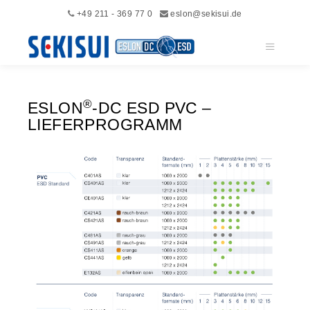
+49 211 - 369 77 0
eslon@sekisui.de
Hauptme
®
ESLON
-DC ESD PVC –
LIEFERPROGRAMM