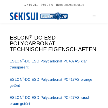
+49 211 - 369 77 0
eslon@sekisui.de
Hauptme
®
ESLON
-DC ESD
POLYCARBONAT –
TECHNISCHE EIGENSCHAFTEN
®
ESLON
-DC ESD Polycarbonat PC407AS klar
transparent
®
ESLON
-DC ESD Polycarbonat PC417AS orange
getönt
®
ESLON
-DC ESD Polycarbonat PC427AS rauch-
braun getönt