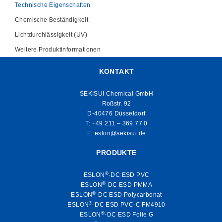
Technische Eigenschaften
Chemische Beständigkeit
Lichtdurchlässigkeit (UV)
Weitere Produktinformationen
KONTAKT
SEKISUI Chemical GmbH
Roßstr. 92
D-40476 Düsseldorf
T:
+49 211 – 369 77 0
E:
eslon@sekisui.de
PRODUKTE
®
ESLON
-DC ESD PVC
®
ESLON
-DC ESD PMMA
®
ESLON
-DC ESD Polycarbonat
®
ESLON
-DC ESD PVC-C FM4910
®
ESLON
-DC ESD Folie G