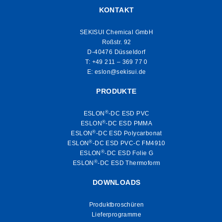
KONTAKT
SEKISUI Chemical GmbH
Roßstr. 92
D-40476 Düsseldorf
T:
+49 211 – 369 77 0
E:
eslon@sekisui.de
PRODUKTE
®
ESLON
-DC ESD PVC
®
ESLON
-DC ESD PMMA
®
ESLON
-DC ESD Polycarbonat
®
ESLON
-DC ESD PVC-C FM4910
®
ESLON
-DC ESD Folie G
®
ESLON
-DC ESD Thermoform
DOWNLOADS
Produktbroschüren
Lieferprogramme