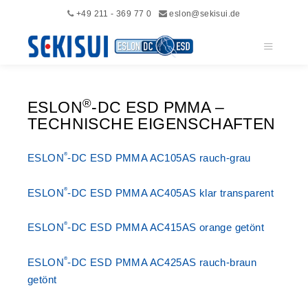
+49 211 - 369 77 0
eslon@sekisui.de
Hauptme
®
ESLON
-DC ESD PMMA –
TECHNISCHE EIGENSCHAFTEN
®
ESLON
-DC ESD PMMA AC105AS rauch-grau
®
ESLON
-DC ESD PMMA AC405AS klar transparent
®
ESLON
-DC ESD PMMA AC415AS orange getönt
®
ESLON
-DC ESD PMMA AC425AS rauch-braun
getönt