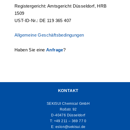
Registergericht: Amtsgericht Düsseldorf, HRB
1509
UST-ID-Nr.: DE 119 365 407
Allgemeine Geschäftsbedingungen
Haben Sie eine
Anfrage
?
KONTAKT
SEKISUI Chemical GmbH
Roßstr. 92
D-40476 Düsseldorf
T:
+49 211 – 369 77 0
E:
eslon@sekisui.de