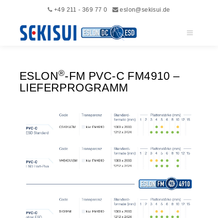
+49 211 - 369 77 0
eslon@sekisui.de
Hauptme
®
ESLON
-FM PVC-C FM4910 –
LIEFERPROGRAMM