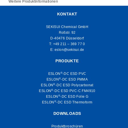
Weitere Produktinformationen
KONTAKT
SEKISUI Chemical GmbH
Roßstr. 92
D-40476 Düsseldorf
T:
+49 211 – 369 77 0
E:
eslon@sekisui.de
PRODUKTE
®
ESLON
-DC ESD PVC
®
ESLON
-DC ESD PMMA
®
ESLON
-DC ESD Polycarbonat
®
ESLON
-DC ESD PVC-C FM4910
®
ESLON
-DC ESD Folie G
®
ESLON
-DC ESD Thermoform
DOWNLOADS
Produktbroschüren