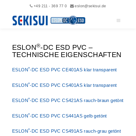
+49 211 - 369 77 0
eslon@sekisui.de
Hauptme
®
ESLON
-DC ESD PVC –
TECHNISCHE EIGENSCHAFTEN
®
ESLON
-DC ESD PVC CE401AS klar transparent
®
ESLON
-DC ESD PVC CS401AS klar transparent
®
ESLON
-DC ESD PVC CS421AS rauch-braun getönt
®
ESLON
-DC ESD PVC CS441AS gelb getönt
®
ESLON
-DC ESD PVC CS491AS rauch-grau getönt