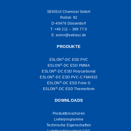
SEKISUI Chemical GmbH
Roßstr. 92
D-40476 Düsseldorf
T:
+49 211 – 369 77 0
E:
eslon@sekisui.de
PRODUKTE
®
ESLON
-DC ESD PVC
®
ESLON
-DC ESD PMMA
®
ESLON
-DC ESD Polycarbonat
®
ESLON
-DC ESD PVC-C FM4910
®
ESLON
-DC ESD Folie G
®
ESLON
-DC ESD Thermoform
DOWNLOADS
Produktbroschüren
Lieferprogramme
Technische Eigenschaften