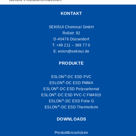
KONTAKT
SEKISUI Chemical GmbH
Roßstr. 92
D-40476 Düsseldorf
T:
+49 211 – 369 77 0
E:
eslon@sekisui.de
PRODUKTE
®
ESLON
-DC ESD PVC
®
ESLON
-DC ESD PMMA
®
ESLON
-DC ESD Polycarbonat
®
ESLON
-DC ESD PVC-C FM4910
®
ESLON
-DC ESD Folie G
®
ESLON
-DC ESD Thermoform
DOWNLOADS
Produktbroschüren