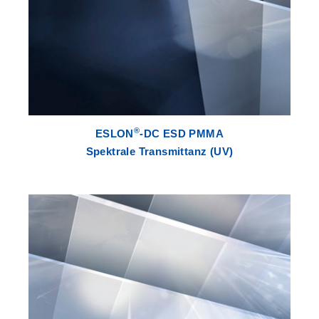
®
ESLON
-DC ESD PMMA
Spektrale Transmittanz (UV)